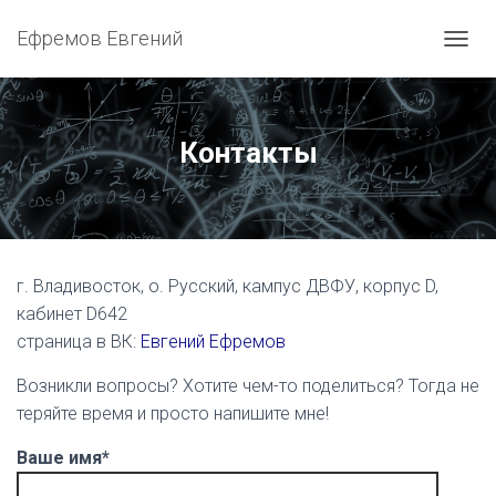
Ефремов Евгений
ПЕРЕ
Контакты
г. Владивосток, о. Русский, кампус ДВФУ, корпус D,
кабинет D642
страница в ВК:
Евгений Ефремов
Возникли вопросы? Хотите чем-то поделиться? Тогда не
теряйте время и просто напишите мне!
Ваше имя*