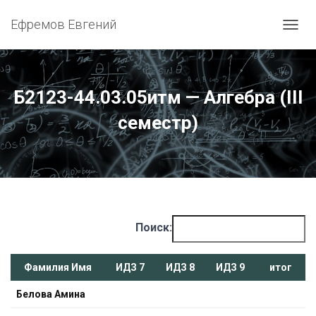
Ефремов Евгений
ПЕРЕ
Б2123-44.03.05итм — Алгебра (III
семестр)
Поиск:
Фамилия Имя
ИДЗ 7
ИДЗ 8
ИДЗ 9
итог
Белова Амина