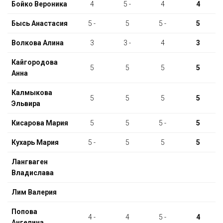
Бойко Вероника
4
5 -
4
4
Бысь Анастасия
5 -
5
5 -
5
Волкова Алина
3
3 -
4
3
Кайгородова
5
5
5
5
Анна
Калмыкова
5
5
5
5
Эльвира
Кисарова Мария
5
5
5 -
5
Кухарь Мария
5 -
5
5
5
Лангваген
Владислава
Лим Валерия
Попова
4 -
4
5 -
4
Ангелина