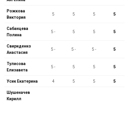
Рожкова
5
5
5
5
Виктория
Сабанцева
5 -
5
5
5
Полина
Свириденко
5 -
5 -
5 -
5
Анастасия
Тулисова
5 -
5
5
5
Елизавета
Усик Екатерина
4
5
5
5
Шушеначев
Кирилл