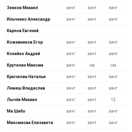
Зенков Михаил
зачт
зачт
зачт
Ильченко Александр
зачт
зачт
зачт
Карпов Евгений
Кожевников Егор
зачт
зачт
зачт
1
Копийко Андрей
зачт
зачт
зачт
Крутилин Максим
зачт
см
см
Крючкова Наталья
зачт
зачт
зачт
Лемеш Владислав
зачт
зачт
зачт
Лычёв Михаил
зачт
зачт
12
Ма Шибо
зачт
зачт
зачт
Максимова Елизавета
зачт
зачт
зачт