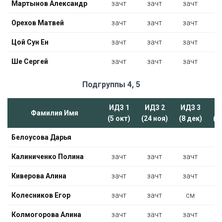
Мартынов Александр
зачт
зачт
зачт
Орехов Матвей
зачт
зачт
зачт
1
Цой Сун Ен
зачт
зачт
зачт
1
Ше Сергей
зачт
зачт
зачт
Подгруппы 4, 5
ИДЗ 1
ИДЗ 2
ИДЗ 3
И
Фамилия Имя
(5 окт)
(24 ноя)
(8 дек)
(1
Белоусова Дарья
Калиниченко Полина
зачт
зачт
зачт
Киверова Алина
зачт
зачт
зачт
1
Колесников Егор
зачт
зачт
см
Колмогорова Алина
зачт
зачт
зачт