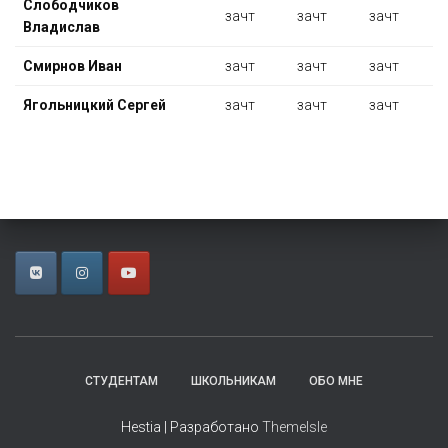
Слободчиков
зачт
зачт
зачт
Владислав
Смирнов Иван
зачт
зачт
зачт
Ягольницкий Сергей
зачт
зачт
зачт
СТУДЕНТАМ
ШКОЛЬНИКАМ
ОБО МНЕ
Hestia | Разработано
ThemeIsle