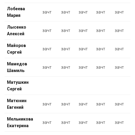
Лобеева
зачт
зачт
зачт
зачт
зачт
Мария
Лысенко
зачт
зачт
зачт
зачт
зачт
Алексей
Майоров
зачт
зачт
зачт
зачт
зачт
Сергей
Мамедов
зачт
зачт
зачт
зачт
зачт
к
Шамиль
Матушкин
Сергей
Матюнин
зачт
зачт
зачт
зачт
зачт
Евгений
Мельникова
зачт
зачт
зачт
зачт
зачт
Екатерина