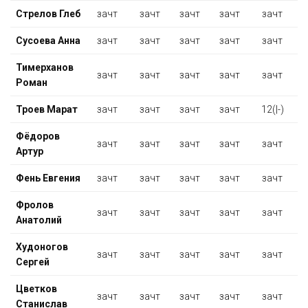
Стрелов Глеб
зачт
зачт
зачт
зачт
зачт
Сусоева Анна
зачт
зачт
зачт
зачт
зачт
Тимерханов
зачт
зачт
зачт
зачт
зачт
Роман
Троев Марат
зачт
зачт
зачт
зачт
12(|-)
Фёдоров
зачт
зачт
зачт
зачт
зачт
Артур
Фень Евгения
зачт
зачт
зачт
зачт
зачт
Фролов
зачт
зачт
зачт
зачт
зачт
к
Анатолий
Худоногов
зачт
зачт
зачт
зачт
зачт
Сергей
Цветков
зачт
зачт
зачт
зачт
зачт
Станислав