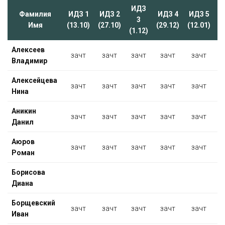
ИДЗ
Фамилия
ИДЗ 1
ИДЗ 2
ИДЗ 4
ИДЗ 5
р
3
Имя
(13.10)
(27.10)
(29.12)
(12.01)
н
(1.12)
Алексеев
зачт
зачт
зачт
зачт
зачт
Владимир
Алексейцева
зачт
зачт
зачт
зачт
зачт
Нина
Аникин
зачт
зачт
зачт
зачт
зачт
Данил
Аюров
зачт
зачт
зачт
зачт
зачт
Роман
Борисова
Диана
Борщевский
зачт
зачт
зачт
зачт
зачт
Иван