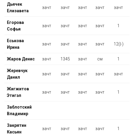
Дьячек
зачт
зачт
зачт
зачт
зачт
Елизавета
Егорова
зачт
зачт
зачт
зачт
1
Софья
Еськова
зачт
зачт
зачт
зачт
12(|-)
Ирина
Жаров Денис
зачт
1345
зачт
см
1
Жеревчук
зачт
зачт
зачт
зачт
зачт
Данил
Жигжитов
зачт
зачт
зачт
зачт
1
Этигэл
Заблотский
Владимир
Закрятин
зачт
зачт
зачт
зачт
1
Касьян