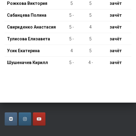
Рожкова Виктория
5
5
зачёт
Сабанцева Полина
5 -
5
зачёт
Свириденко Анастасия
5 -
4
зачёт
Тулисова Елизавета
5 -
5
зачёт
Усик Екатерина
4
5
зачёт
Шушеначев Кирилл
5 -
4 -
зачёт