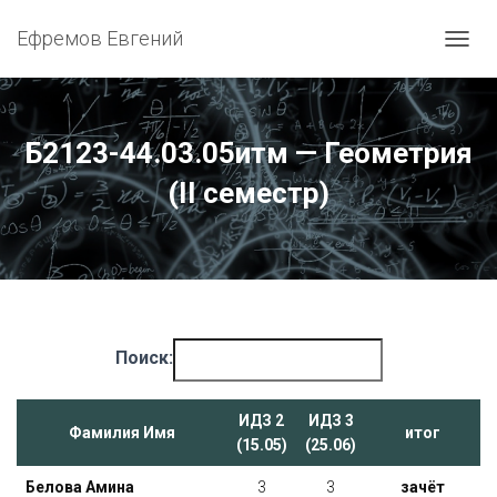
Ефремов Евгений
ПЕРЕ
Б2123-44.03.05итм — Геометрия
(II семестр)
Поиск:
ИДЗ 2
ИДЗ 3
Фамилия Имя
итог
(15.05)
(25.06)
Белова Амина
3
3
зачёт