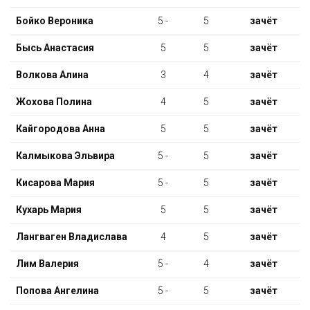
Бойко Вероника
5 -
5
зачёт
Бысь Анастасия
5
5
зачёт
Волкова Алина
3
4
зачёт
Жохова Полина
4
5
зачёт
Кайгородова Анна
5
5
зачёт
Калмыкова Эльвира
5 -
5
зачёт
Кисарова Мария
5 -
5
зачёт
Кухарь Мария
5
5
зачёт
Лангваген Владислава
4
5
зачёт
Лим Валерия
5 -
4
зачёт
Попова Ангелина
5 -
5
зачёт