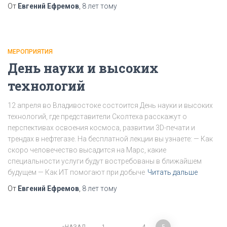
От
Евгений Ефремов
,
8 лет
тому
МЕРОПРИЯТИЯ
День науки и высоких
технологий
12 апреля во Владивостоке состоится День науки и высоких
технологий, где представители Сколтеха расскажут о
перспективах освоения космоса, развитии 3D-печати и
трендах в нефтегазе. На бесплатной лекции вы узнаете: — Как
скоро человечество высадится на Марс, какие
специальности услуги будут востребованы в ближайшем
будущем — Как ИТ помогают при добыче
Читать дальше
От
Евгений Ефремов
,
8 лет
тому
НАЗАД
1
…
4
5