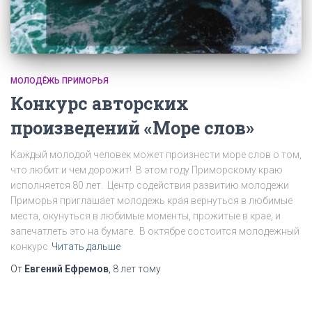
МОЛОДЁЖЬ ПРИМОРЬЯ
Конкурс авторских
произведений «Море слов»
Каждый молодой человек может произнести море слов о том,
что любит и чем дорожит! В этом году Приморскому краю
исполняется 80 лет. Центр содействия развитию молодежи
Приморья приглашает молодежь края вернуться в любимые
места, окунуться в любимые моменты, прожитые в крае, и
запечатлеть это на бумаге. В октябре состоится молодежный
конкурс
Читать дальше
От
Евгений Ефремов
,
8 лет
тому