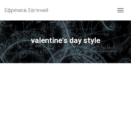
Ефремов Евгений
ПЕРЕ
valentine's day style