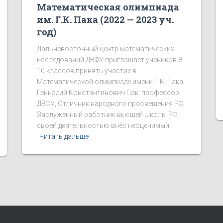
Математическая олимпиада
им. Г.К. Пака (2022 — 2023 уч.
год)
Дальневосточный центр математических
исследований ДВФУ приглашает учеников 8-
10 классов принять участие в
Математической олимпиаде имени Г.К. Пака.
Геннадий Константинович Пак, профессор
ДВФУ, Отличник народного просвещения РФ,
Заслуженный работник высшей школы РФ,
своей деятельностью внёс неоценимый
Читать дальше