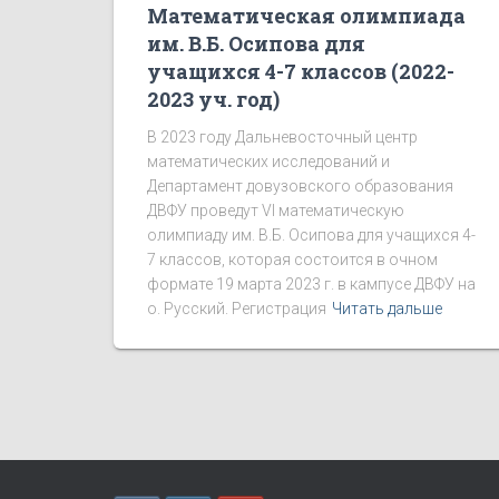
Математическая олимпиада
им. В.Б. Осипова для
учащихся 4-7 классов (2022-
2023 уч. год)
В 2023 году Дальневосточный центр
математических исследований и
Департамент довузовского образования
ДВФУ проведут VI математическую
олимпиаду им. В.Б. Осипова для учащихся 4-
7 классов, которая состоится в очном
формате 19 марта 2023 г. в кампусе ДВФУ на
о. Русский. Регистрация
Читать дальше