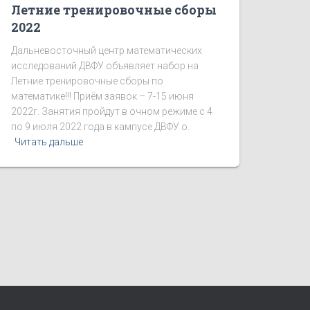
Летние тренировочные сборы
2022
Дальневосточный центр математических
исследований ДВФУ объявляет набор на
Летние тренировочные сборы по
математике!!! Приём заявок – 7-15 июня
2022г. Занятия пройдут в очном режиме с 4
по 9 июля 2022 года в кампусе ДВФУ о.
Читать дальше