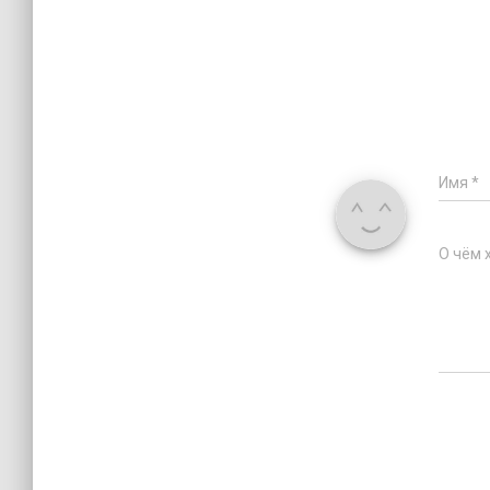
Имя
*
О чём 