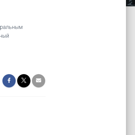
еральным
чный